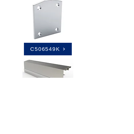
C506549K
C508705