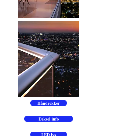
Håndrekker
Deksel info
LED lys