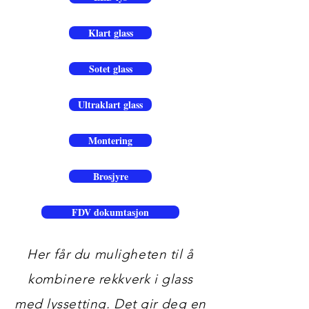
Klart glass
Sotet glass
Ultraklart glass
Montering
Brosjyre
FDV dokumtasjon
Her får du muligheten til å
kombinere rekkverk i glass
med lyssetting. Det gir deg en