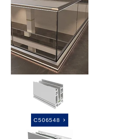
C506548