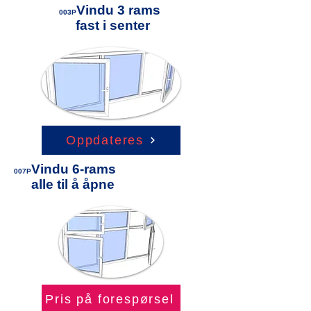
Vindu 3 rams
003P
fast i senter
Oppdateres
Vindu 6-rams
007P
alle til å åpne
Pris på forespørsel