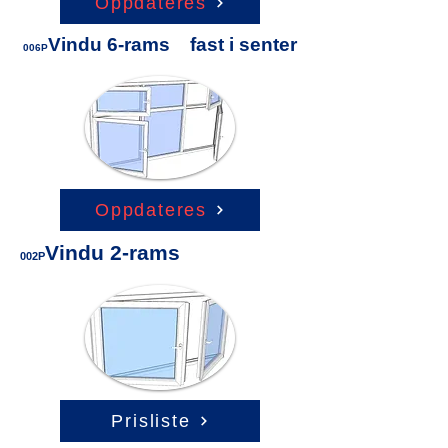
Oppdateres
Vindu 6-rams fast i senter
006P
Oppdateres
Vindu 2-rams
002P
Prisliste