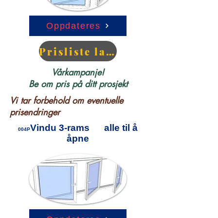
Oppdateres
Prisliste lagerført PVC
Vårkampanje!
Be om pris på ditt prosjekt
Vi tar forbehold om eventuelle
prisendringer
Vindu 3-rams alle til å
004P
åpne