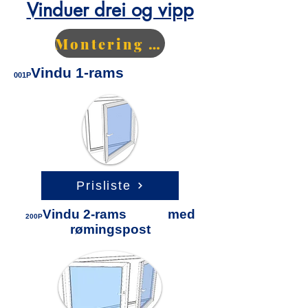
Vinduer drei og vipp
Montering - Info PVC
Vindu 1-rams
001P
Prisliste
Vindu 2-rams med
200P
rømingspost