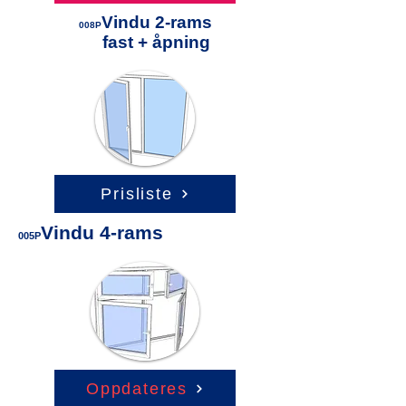
Vindu 2-rams
008P
fast + åpning
Prisliste
Vindu 4-rams
005P
Oppdateres