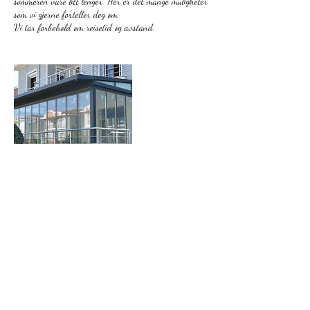
sommeren vare litt lenger. Her er det mange muligheter
som vi gjerne forteller deg om.
Vi tar forbehold om reisetid og avstand.
Kontaktinformasjon
3556 8505
post@lia-sagbruk.no
Langangsvegen 324, Langangen, Norway