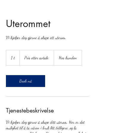
Uterommet
Vi hjelper deg gjerne å skape ett uterom.
Pris
etter
1 t
1
Pris etter avtale.
Hos kunden
avtale.
Book nå
Tjenestebeskrivelse
Vi hjelper deg gjerne å skape ditt uterom. Her er det
mulighet til å ta våren i bruk litt tidligere, og la