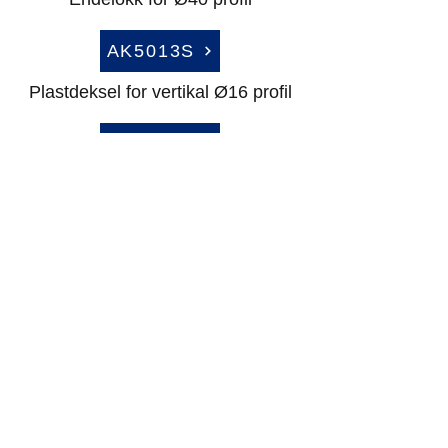
AK5013S
Plastdeksel for vertikal Ø16 profil
AK5058
Kopp for vertikal Ø16 profil
AK5058A