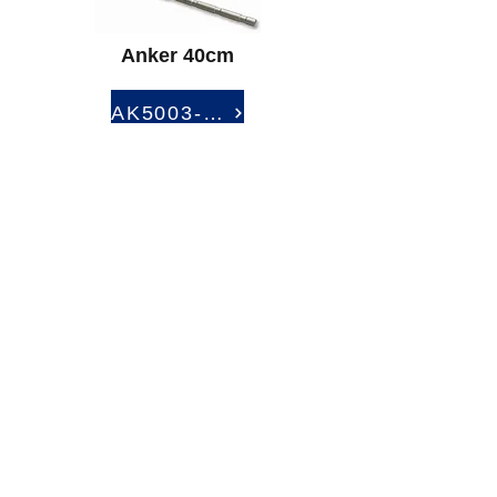
Anker 40cm
AK5003-40
Anker for Ø30 system
AK3054