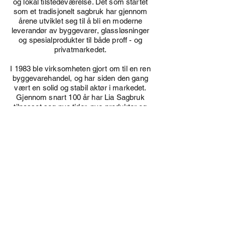
og lokal tilstedeværelse. Det som startet
som et tradisjonelt sagbruk har gjennom
årene utviklet seg til å bli en moderne
leverandør av byggevarer, glassløsninger
og spesialprodukter til både proff - og
privatmarkedet.
I 1983 ble virksomheten gjort om til en ren
byggevarehandel, og har siden den gang
vært en solid og stabil aktør i markedet.
Gjennom snart 100 år har Lia Sagbruk
tilpasset seg nye tider, nye produkter og
nye kundebehov uten å miste fokus på
kvalitet, god service og personlig
oppfølging.
I dag kombinerer Lia Sagbruk tradisjon og
erfaring med moderne løsninger innen
blant annet byggevarer, glassrekkverk,
fasadeløsninger og spesialprodukter.
Fra historiske røtter til fremtidens
løsninger - Lia Sagbruk skal fortsatt være
en trygg samarbeidspartner for kunder