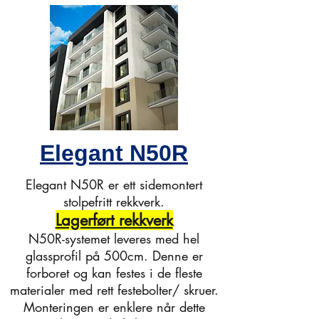
Elegant N50R
Elegant N50R er ett sidemontert
stolpefritt rekkverk.
Lagerført rekkverk
N50R-systemet leveres med hel
glassprofil på 500cm. Denne er
forboret og kan festes i de fleste
materialer med rett festebolter/ skruer.
Monteringen er enklere når dette