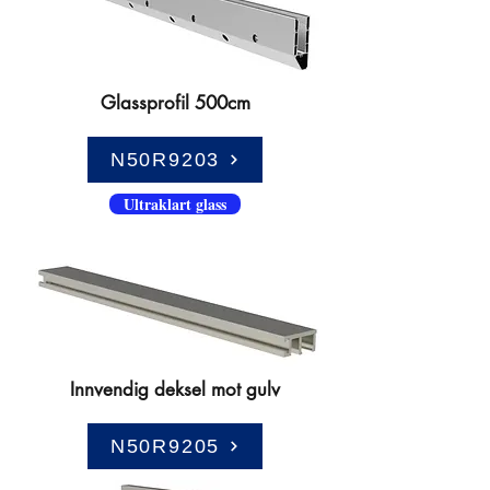
Glassprofil 500cm
N50R9203
Ultraklart glass
Innvendig deksel mot gulv
N50R9205