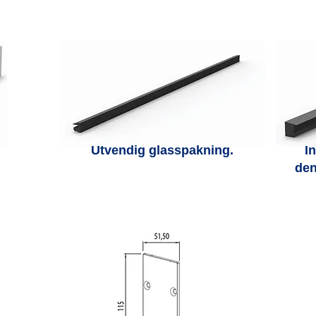
Utvendig glasspakning.
I
den