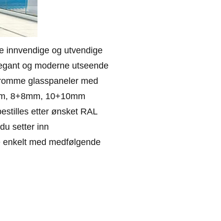
de innvendige og utvendige
elegant og moderne utseende
r å romme glasspaneler med
6+6mm, 8+8mm, 10+10mm
bestilles etter ønsket RAL
du setter inn
ne enkelt med medfølgende