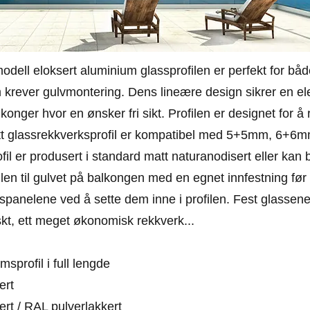
odell eloksert aluminium glassprofilen er perfekt for bå
m krever gulvmontering. Dens lineære design sikrer en 
alkonger hvor en ønsker fri sikt. Profilen er designet fo
efritt glassrekkverksprofil er kompatibel med 5+5mm, 
il er produsert i standard matt naturanodisert eller kan 
ilen til gulvet på balkongen med en egnet innfestning før 
spanelene ved å sette dem inne i profilen. Fest glasse
askt, ett meget økonomisk rekkverk...
sprofil i full lengde
ert
rt / RAL pulverlakkert