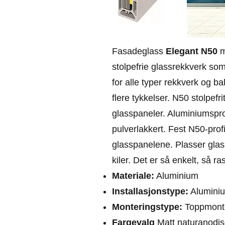
Fasadeglass
Elegant N50
m
stolpefrie glassrekkverk so
for alle typer rekkverk og b
flere tykkelser. N50 stolp
glasspaneler. Aluminiumsprof
pulverlakkert. Fest N50-prof
glasspanelene. Plasser glas
kiler. Det er så enkelt, så r
Materiale:
Aluminium
Installasjonstype:
Aluminium
Monteringstype:
Toppmont
Fargevalg
Matt naturanodise