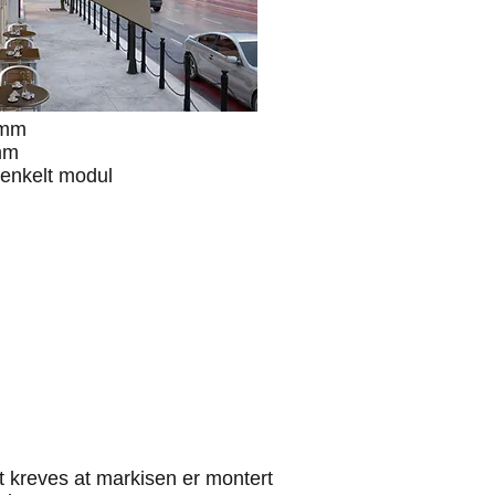
mm
mm
 enkelt modul
t kreves at markisen er montert