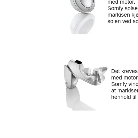
med motor.
Somfy solsen
markisen kjø
solen ved so
Det kreves
med motor
Somfy vind
at markisen
henhold til