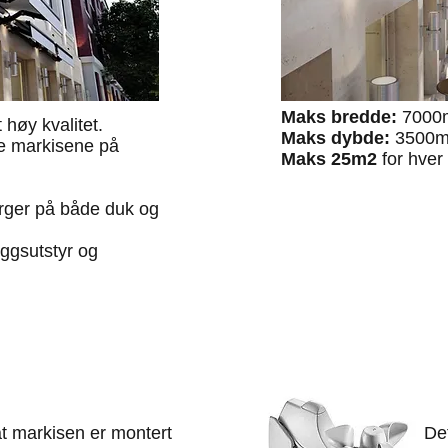
Maks bredde:
7000
høy kvalitet.
Maks dybde:
3500
e markisene på
Maks 25m2
for hver
arger på både duk og
eggsutstyr og
t markisen er montert
De