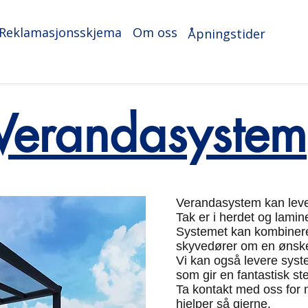
Reklamasjonsskjema
Om oss
Åpningstider
Verandasystem
Verandasystem kan lever
Tak er i herdet og lamine
Systemet kan kombinere
skyvedører om en ønske
Vi kan også levere sys
som gir en fantastisk st
Ta kontakt med oss for ne
hjelper så gjerne.