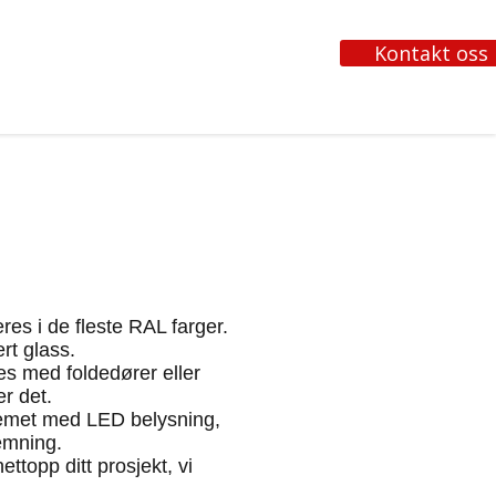
Kontakt oss
es i de fleste RAL farger.
rt glass.
s med foldedører eller
r det.
temet med LED belysning,
emning.
ttopp ditt prosjekt, vi