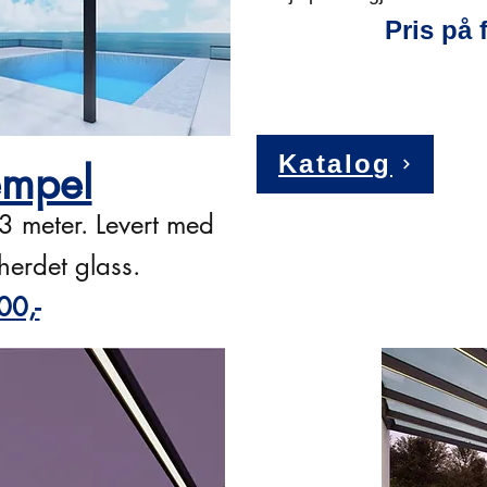
Pris på 
Katalog
empel
3 meter. Levert med
herdet glass.
00,-