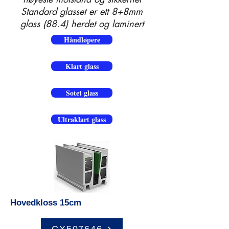
Standard glasset er ett 8+8mm
glass (88.4) herdet og laminert
Håndløpere
Klart glass
Sotet glass
Ultraklart glass
Hovedkloss 15cm
CX507646